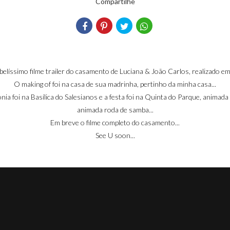
Compartilhe
belíssimo filme trailer do casamento de Luciana & João Carlos, realizado em 
O making of foi na casa de sua madrinha, pertinho da minha casa...
nia foi na Basílica do Salesianos e a festa foi na Quinta do Parque, animad
animada roda de samba...
Em breve o filme completo do casamento...
See U soon...