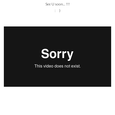
See U soon... !!!
: )